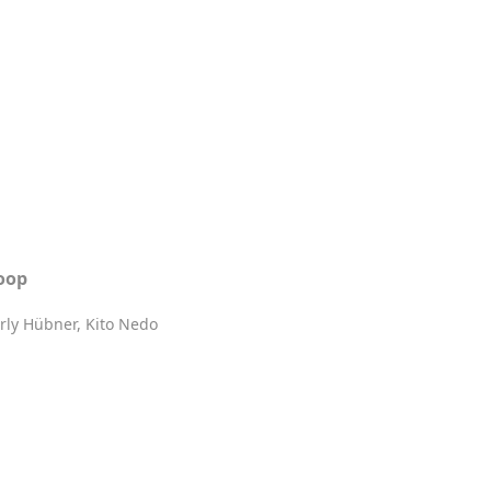
oop
arly Hübner, Kito Nedo