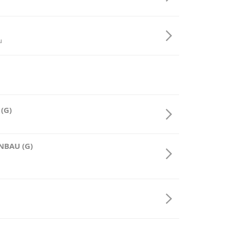
u
 (G)
NBAU (G)