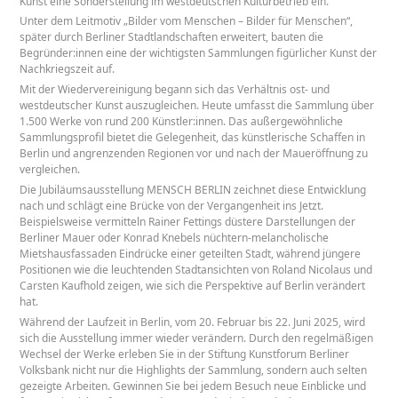
Kunst eine Sonderstellung im westdeutschen Kulturbetrieb ein.
Unter dem Leitmotiv „Bilder vom Menschen – Bilder für Menschen“,
später durch Berliner Stadtlandschaften erweitert, bauten die
Begründer:innen eine der wichtigsten Sammlungen figürlicher Kunst der
Nachkriegszeit auf.
Mit der Wiedervereinigung begann sich das Verhältnis ost- und
westdeutscher Kunst auszugleichen. Heute umfasst die Sammlung über
1.500 Werke von rund 200 Künstler:innen. Das außergewöhnliche
Sammlungsprofil bietet die Gelegenheit, das künstlerische Schaffen in
Berlin und angrenzenden Regionen vor und nach der Maueröffnung zu
vergleichen.
Die Jubiläumsausstellung MENSCH BERLIN zeichnet diese Entwicklung
nach und schlägt eine Brücke von der Vergangenheit ins Jetzt.
Beispielsweise vermitteln Rainer Fettings düstere Darstellungen der
Berliner Mauer oder Konrad Knebels nüchtern-melancholische
Mietshausfassaden Eindrücke einer geteilten Stadt, während jüngere
Positionen wie die leuchtenden Stadtansichten von Roland Nicolaus und
Carsten Kaufhold zeigen, wie sich die Perspektive auf Berlin verändert
hat.
Während der Laufzeit in Berlin, vom 20. Februar bis 22. Juni 2025, wird
sich die Ausstellung immer wieder verändern. Durch den regelmäßigen
Wechsel der Werke erleben Sie in der Stiftung Kunstforum Berliner
Volksbank nicht nur die Highlights der Sammlung, sondern auch selten
gezeigte Arbeiten. Gewinnen Sie bei jedem Besuch neue Einblicke und